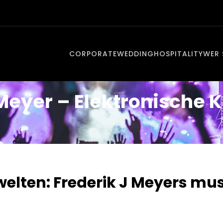
CORPORATE
WEDDING
HOSPITALITY
WER 
 Meyer – Elektronische 
elten: Frederik J Meyers mus