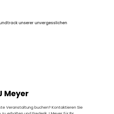
oundtrack unserer unvergesslichen
 J Meyer
hste Veranstaltung buchen? Kontaktieren Sie
u erhalten und Frederik J Meyer für Ihr